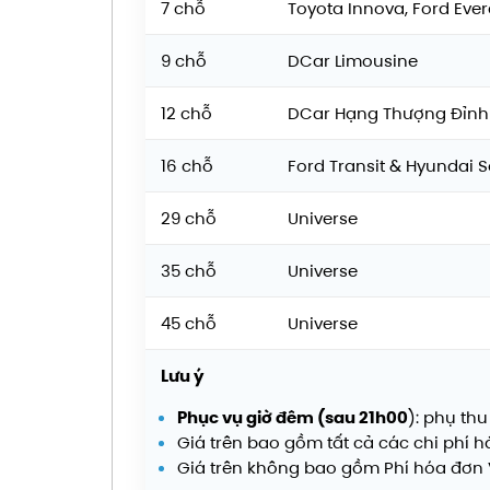
7 chỗ
Toyota Innova, Ford Evere
9 chỗ
DCar Limousine
12 chỗ
DCar Hạng Thượng Đỉnh
16 chỗ
Ford Transit & Hyundai S
29 chỗ
Universe
35 chỗ
Universe
45 chỗ
Universe
Lưu ý
Phục vụ giờ đêm (sau 21h00
): phụ thu
Giá trên bao gồm tất cả các chi phí hà
Giá trên không bao gồm Phí hóa đơn V