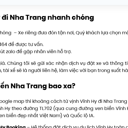
y đi Nha Trang nhanh chóng
hóng – Xe riêng đưa đón tận nơi, Quý khách lựa chọn mộ
 464 để được tư vấn.
út zalo để gặp nhân viên hỗ trợ.
iá. Chúng tôi sẽ gửi xác nhận dịch vụ đặt xe và thông ti
tài xế sẽ là người liên hệ, làm việc với bạn trong suốt hà
đến Nha Trang bao xa?
google map thì khoảng cách từ vịnh Vĩnh Hy đi Nha Trang
 Vĩnh Hy theo đường TL702 (qua cung đường ven biển Vĩn
n biển đẹp nhất Việt Nam) và Quốc lộ 1A.
Hy Booking
– Hệ thống đặt dịch vụ du lịch Vĩnh Hy toàn 