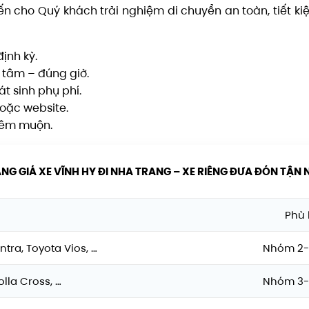
n cho Quý khách trải nghiệm di chuyển an toàn, tiết ki
định kỳ.
 tâm – đúng giờ.
t sinh phụ phí.
hoặc website.
 đêm muộn.
NG GIÁ XE VĨNH HY ĐI NHA TRANG – XE RIÊNG ĐƯA ĐÓN TẬN 
Phù
ntra, Toyota Vios, …
Nhóm 2-
lla Cross, …
Nhóm 3-