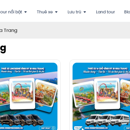
our nổi bật
Thuê xe
Lưu trú
Land tour
Bl
a Trang
ng