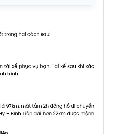
t trong hai cách sau:
n tài xế phục vụ bạn. Tài xế sau khi xác
nh trình.
 là 97km, mất tầm 2h đồng hồ di chuyển
h Hy – Bình Tiên dài hơn 22km được mệnh
diện