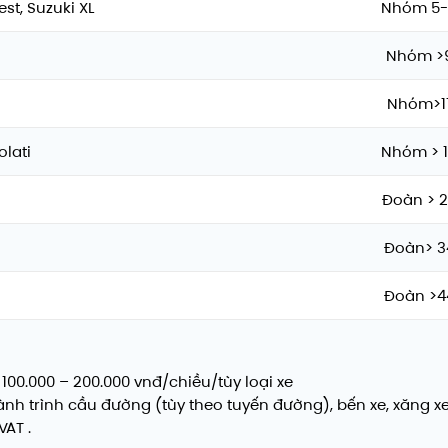
st, Suzuki XL
Nhóm 5-
Nhóm >
Nhóm>1
olati
Nhóm > 
Đoàn > 
Đoàn> 3
Đoàn >4
 100.000 – 200.000 vnđ/chiều/tùy loại xe
nh trình cầu đường (tùy theo tuyến đường), bến xe, xăng xe, 
AT .