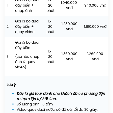
Gói đi bộ dưới
15-
1.040.000
1
đáy biển +
20
940.000 vnđ
vnđ
chụp ảnh
phút
Gói đi bộ dưới
15-
1.280.000
2
đáy biển +
20
1.180.000 vnđ
vnđ
quay video
phút
Gói đi bộ dưới
đáy biển
15-
1.360.000
1.260.000
3
(combo chụp
20
vnđ
vnđ
ảnh & quay
phút
video)
Lưu ý
Đây là giá tour dành cho khách đã có phương tiện
ra trạm lặn tại Bãi Cóc.
Số lượng ảnh: 10 tấm
Video quay dưới nước có độ dài tối đa 30 giây.