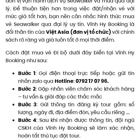
đơn vị vận hành dịch vụ Seawalker và mua qua đại
lý. Để thuận tiện hơn trong việc đặt/nhận vé với
mức giá tốt hơn, bạn nên cân nhắc hình thức mua
vé Seawalker qua đại lý uy tín. Vĩnh Hy Booking là
đối thân tín của
Việt Asia (đơn vị tổ chức)
với chính
sách rõ ràng và giá luôn tốt ở mọi thời điểm.
Cách đặt mua vé Đi bộ dưới đáy biển tại Vĩnh Hy
Booking như sau:
Bước 1
: Gọi điện thoại trực tiếp hoặc gửi tin
nhắn zalo qua
Hotline
:
0792 17 07 96.
Bước 2
: Gặp nhân viên chăm sóc khách hàng
– tư vấn & giải đáp các thắc mắc
Bước 3
: Gửi thông tin đăng ký tour gồm: số
lượng, ngày đi, địa điểm đón, yêu cầu riêng ….
Bước 4
: Sau khi nhận được thông tin, đội ngũ
CSKH của Vĩnh Hy Booking sẽ làm xác nhận,
hoàn tất thủ tục đặt tour.