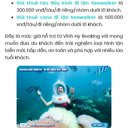
Giá thuê tàu đáy kính đi lặn Seawalker
là
300.000 vnđ/tàu/đi riêng/nhóm dưới 10 khách.
Giá thuê cano đi lặn Seawalker
là 500.000
vnđ/tàu/đi riêng/nhóm dưới 10 khách.
Đây là mức giá hỗ trợ từ Vĩnh Hy Booking với mong
muốn đưa du khách đến trải nghiệm loại hình lặn
biển mới, hấp dẫn, an toàn và phù hợp với nhiều lứa
tuổi khách.