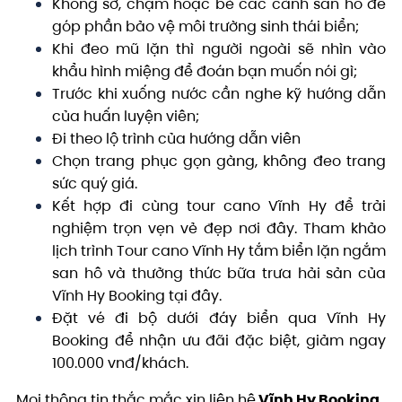
Không sờ, chạm hoặc bẻ các cành san hô để
góp phần bảo vệ môi trường sinh thái biển;
Khi đeo mũ lặn thì người ngoài sẽ nhìn vào
khẩu hình miệng để đoán bạn muốn nói gì;
Trước khi xuống nước cần nghe kỹ hướng dẫn
của huấn luyện viên;
Đi theo lộ trình của hướng dẫn viên
Chọn trang phục gọn gàng, không đeo trang
sức quý giá.
Kết hợp đi cùng tour cano Vĩnh Hy để trải
nghiệm trọn vẹn vẻ đẹp nơi đây. Tham khảo
lịch trình Tour cano Vĩnh Hy tắm biển lặn ngắm
san hô và thưởng thức bữa trưa hải sản của
Vĩnh Hy Booking tại đây.
Đặt vé đi bộ dưới đáy biển qua Vĩnh Hy
Booking để nhận ưu đãi đặc biệt, giảm ngay
100.000 vnđ/khách.
Mọi thông tin thắc mắc xin liên hệ
Vĩnh Hy Booking