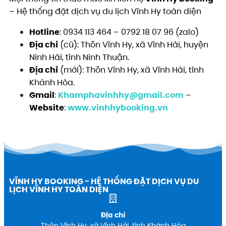
– Hệ thống đặt dịch vụ du lịch Vĩnh Hy toàn diện
Hotline
: 0934 113 464 – 0792 18 07 96 (zalo)
Địa chỉ
(cũ): Thôn Vĩnh Hy, xã Vĩnh Hải, huyện
Ninh Hải, tỉnh Ninh Thuận.
Địa chỉ
(mới): Thôn Vĩnh Hy, xã Vĩnh Hải, tỉnh
Khánh Hòa.
Gmail
:
Khamphavinhhy@gmail.com
–
Website
:
www.vinhhybooking.vn
VĨNH HY BOOKING - HỆ THỐNG ĐẶT DỊCH VỤ DU
LỊCH VĨNH HY TOÀN DIỆN
Địa chỉ
Thôn Vĩnh Hy, xã Vĩnh Hải, tỉnh Khánh Hòa