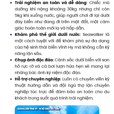
Trải nghiệm an toàn và dễ dàng
: Chiếc mũ
dưỡng khí nặng khoảng 30kg nhưng chỉ còn
5kg khi xuống nước, giúp người chơi đi lại dưới
đáy biển như đang đi trên mặt đất, một cảm
giác hoàn toàn mới lạ và hấp dẫn.
Khám phá thế giới dưới nước
: Seawalker là
một cách tuyệt vời để khám phá sự đa dạng
của hệ sinh thái biển Vĩnh Hy mà không cần kỹ
năng lặn sâu.
Chụp ảnh độc đáo
: Cảnh sắc dưới biển với san
hô rực rỡ và cá bơi lượn hứa hẹn sẽ mang lại
những bức ảnh kỷ niệm độc đáo.
Hỗ trợ chuyên nghiệp
: Luôn có chuyên viên kỹ
thuật hướng dẫn và đội ngũ thợ lặn chuyên
nghiệp túc trực để đảm bảo an toàn cho du
khách trong suốt quá trình trải nghiệm.