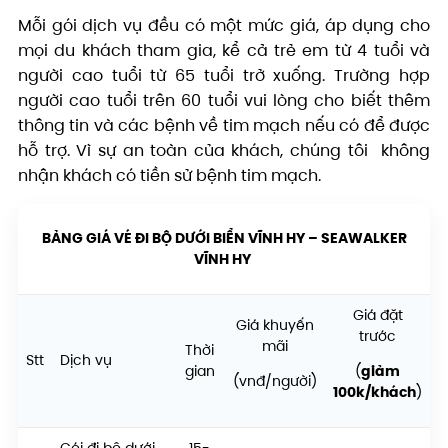
Mỗi gói dịch vụ đều có một mức giá, áp dụng cho
mọi du khách tham gia, kể cả trẻ em từ 4 tuổi và
người cao tuổi từ 65 tuổi trở xuống. Trường hợp
người cao tuổi trên 60 tuổi vui lòng cho biết thêm
thông tin và các bệnh về tim mạch nếu có để được
hỗ trợ. Vì sự an toàn của khách, chúng tôi không
nhận khách có tiền sử bệnh tim mạch.
BẢNG GIÁ VÉ ĐI BỘ DƯỚI BIỂN VĨNH HY – SEAWALKER
VĨNH HY
Giá đặt
Giá khuyến
trước
mãi
Thời
Stt
Dịch vụ
gian
(
giảm
(vnđ/người)
100k/khách
)