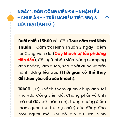
NGÀY 1. ĐÓN CÔNG VIÊN ĐÁ - NHẬN LỀU
- CHỤP ẢNH - TRẢI NGHIỆM TIỆC BBQ &
LỬA TRẠI (ĂN TỐI)
Buổi chiều 15h00
Bắt đầu
Tour cắm trại Ninh
Thuận
– Cắm trại Ninh Thuận 2 ngày 1 đêm
tại Công viên đá (
Qúy khách tự túc phương
tiện đến
), đội ngũ nhân viên Nắng Camping
đón khách, làm quen, setup vật dụng và tiến
hành dựng lều trại. (
Thời gian có thể thay
đổi theo yêu cầu của khách
).
16h00
Quý khách tham quan chụp ảnh tại
khu vực Công viên đá. Chẳng phải vô tình
mà nơi đây trở thành một trong những điểm
tham quan thu hút sự chú ý của đông đảo
mọi người mỗi khi có dịp du lịch Ninh