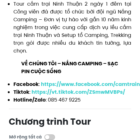
Tour cắm trại Ninh Thuận 2 ngày 1 đêm tại
Công viên đá được tổ chức bởi đội ngũ Nắng
Camping – Đơn vị tự hào với gần 10 năm kinh
nghiệm trong việc cung cấp dịch vụ lều cắm
trại Ninh Thuận và Setup tổ Camping, Trekking
trọn gói được nhiều du khách tin tưởng, lựa
chọn.
VỀ CHÚNG TÔI – NẮNG CAMPING – SẠC
PIN CUỘC SỐNG
Facebook
:
https://www.facebook.com/camtrai
Tiktok
:
https://vt.tiktok.com/ZSmwMVBPs/
Hotline/Zalo
: 085 467 9225
Chương trình Tour
Mở rộng tất cả