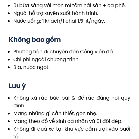
01 bữa sáng với món mì tôm hải sản + cà phê.
Người hỗ trợ xuyên suốt hành trình.
Nước uống: 1 khách/1 chai 1.5 lít/ngày.
Không bao gồm
Phương tiện di chuyển đến Công viên đá.
Chi phí ngoài chương trình.
Bia, nước ngọt.
Lưu ý
Không xả rác bừa bãi & để rác đúng nơi quy
định.
Mang những gì cần thiết, gọn nhẹ.
Mang theo đồ về sinh cá nhân và 01 đôi dép.
Không đi quá xa tại khu vực cắm trại vào buổi
tối.