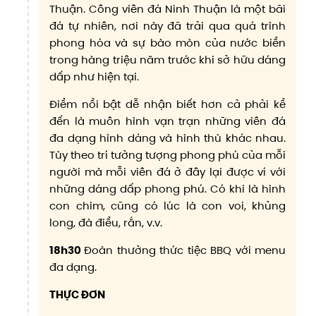
Thuận. Công viên đá Ninh Thuận là một bãi
đá tự nhiên, nơi này đã trải qua quá trình
phong hóa và sự bào mòn của nước biển
trong hàng triệu năm trước khi sở hữu dáng
dấp như hiện tại.
Điểm nổi bật dễ nhận biết hơn cả phải kể
đến là muôn hình vạn trạn những viên đá
đa dạng hình dáng và hình thù khác nhau.
Tùy theo trí tưởng tượng phong phú của mỗi
người mà mỗi viên đá ở đây lại được ví với
những dáng dấp phong phú. Có khi là hình
con chim, cũng có lúc là con voi, khủng
long, đà điểu, rắn, v.v.
18h30
Đoàn thưởng thức tiệc BBQ với menu
đa dạng.
THỰC ĐƠN