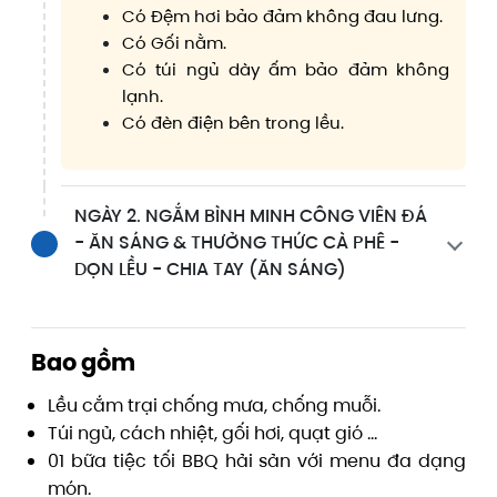
Có Đệm hơi bảo đảm không đau lưng.
Có Gối nằm.
Có túi ngủ dày ấm bảo đảm không
lạnh.
Có đèn điện bên trong lều.
NGÀY 2. NGẮM BÌNH MINH CÔNG VIÊN ĐÁ
- ĂN SÁNG & THƯỞNG THỨC CÀ PHÊ -
DỌN LỀU - CHIA TAY (ĂN SÁNG)
Bao gồm
Lều cắm trại chống mưa, chống muỗi.
Túi ngủ, cách nhiệt, gối hơi, quạt gió …
01 bữa tiệc tối BBQ hải sản với menu đa dạng
món.