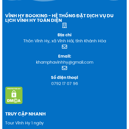
VĨNH HY BOOKING - HỆ THỐNG ĐẶT DỊCH VỤ DU
LỊCH VĨNH HY TOÀN DIỆN
Địa chỉ
Thôn Vĩnh Hy, xã Vĩnh Hải, tỉnh Khánh Hòa
Email:
khamphavinhhy@gmail.com
Số điện thoại
0792 17 07 96
TRUY CẬP NHANH
Tour Vĩnh Hy 1 ngày