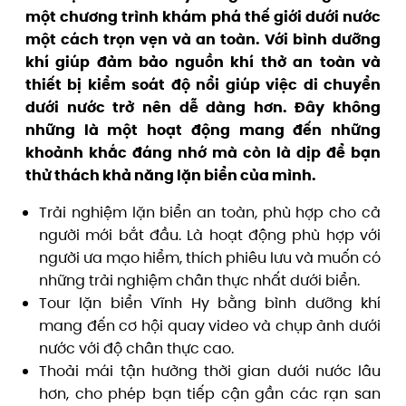
một chương trình khám phá thế giới dưới nước
một cách trọn vẹn và an toàn. Với bình dưỡng
khí giúp đảm bảo nguồn khí thở an toàn và
thiết bị kiểm soát độ nổi giúp việc di chuyển
dưới nước trở nên dễ dàng hơn. Đây không
những là một hoạt động mang đến những
khoảnh khắc đáng nhớ mà còn là dịp để bạn
thử thách khả năng lặn biển của mình.
Trải nghiệm lặn biển an toàn, phù hợp cho cả
người mới bắt đầu. Là hoạt động phù hợp với
người ưa mạo hiểm, thích phiêu lưu và muốn có
những trải nghiệm chân thực nhất dưới biển.
Tour lặn biển Vĩnh Hy bằng bình dưỡng khí
mang đến cơ hội quay video và chụp ảnh dưới
nước với độ chân thực cao.
Thoải mái tận hưởng thời gian dưới nước lâu
hơn, cho phép bạn tiếp cận gần các rạn san