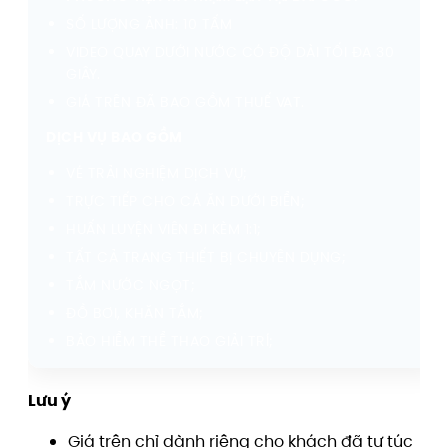
SỐ LƯỢNG ẢNH: 10 TẤM
VIDEO QUAY DƯỚI NƯỚC CÓ ĐỘ DÀI TỐI ĐA 30
GIÂY.
GIÁ TRÊN ĐÃ BAO GỒM THUẾ VAT.
DỊCH VỤ BAO GỒM
VÉ TRẢI NGHIỆM DỊCH VỤ;
TRỰC TIẾP CHO CÁ ĂN DƯỚI BIỂN;
HUẤN LUYỆN VIÊN ĐI KÈM 1:1;
TẤT CẢ TRANG THIẾT BỊ CHUYÊN DỤNG;
TẮM NƯỚC NGỌT;
ĐỒ BƠI, KHĂN TẮM;
BẢO HIỂM THỂ THAO GIẢI TRÍ;
Lưu ý
Giá trên chỉ dành riêng cho khách đã tự túc