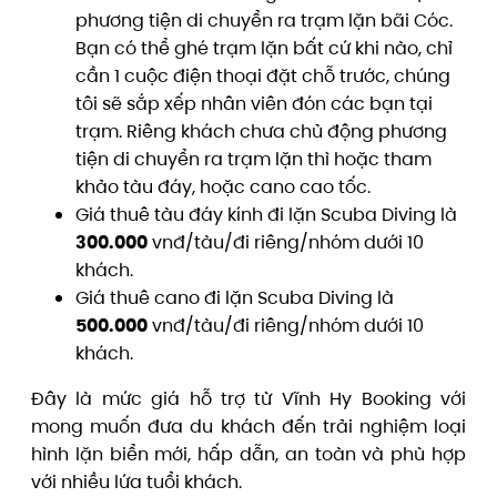
phương tiện di chuyển ra trạm lặn bãi Cóc.
Bạn có thể ghé trạm lặn bất cứ khi nào, chỉ
cần 1 cuộc điện thoại đặt chỗ trước, chúng
tôi sẽ sắp xếp nhân viên đón các bạn tại
trạm. Riêng khách chưa chủ động phương
tiện di chuyển ra trạm lặn thì hoặc tham
khảo tàu đáy, hoặc cano cao tốc.
Giá thuê tàu đáy kính đi lặn Scuba Diving là
300.000
vnđ/tàu/đi riêng/nhóm dưới 10
khách.
Giá thuê cano đi lặn Scuba Diving là
500.000
vnđ/tàu/đi riêng/nhóm dưới 10
khách.
Đây là mức giá hỗ trợ từ Vĩnh Hy Booking với
mong muốn đưa du khách đến trải nghiệm loại
hình lặn biển mới, hấp dẫn, an toàn và phù hợp
với nhiều lứa tuổi khách.