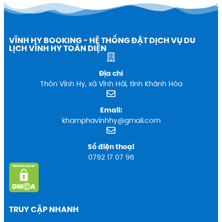
VĨNH HY BOOKING - HỆ THỐNG ĐẶT DỊCH VỤ DU
LỊCH VĨNH HY TOÀN DIỆN
Địa chỉ
Thôn Vĩnh Hy, xã Vĩnh Hải, tỉnh Khánh Hòa
Email:
khamphavinhhy@gmail.com
Số điện thoại
0792 17 07 96
TRUY CẬP NHANH