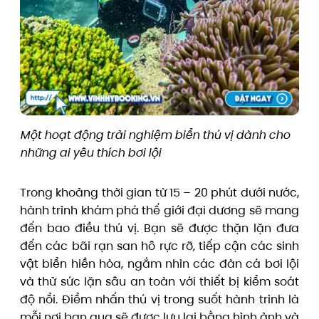
Một hoạt động trải nghiệm biển thú vị dành cho
những ai yêu thích bơi lội
Trong khoảng thời gian từ 15 – 20 phút dưới nước,
hành trình khám phá thế giới đại dương sẽ mang
đến bao điều thú vị. Bạn sẽ được thặn lặn đưa
đến các bãi rạn san hô rực rỡ, tiếp cận các sinh
vật biển hiền hòa, ngắm nhìn các đàn cá bơi lội
và thử sức lặn sâu an toàn với thiết bị kiểm soát
độ nổi. Điểm nhấn thú vị trong suốt hành trình là
mỗi nơi bạn qua sẽ được lưu lại bằng hình ảnh và