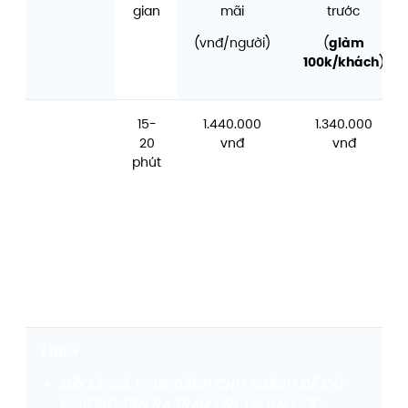
gian
mãi
trước
(vnđ/người)
(
giảm
100k/khách
)
LẶN
15-
1.440.000
1.340.000
BÌNH KHÍ
20
vnđ
vnđ
TẠI VĨNH
phút
HY
(COMBO
CHỤP
ẢNH &
QUAY
VIDEO)
LƯU Ý
ĐÂY LÀ GIÁ TOUR DÀNH CHO KHÁCH ĐÃ CÓ
PHƯƠNG TIỆN RA TRẠM LẶN TẠI BÃI CÓC.