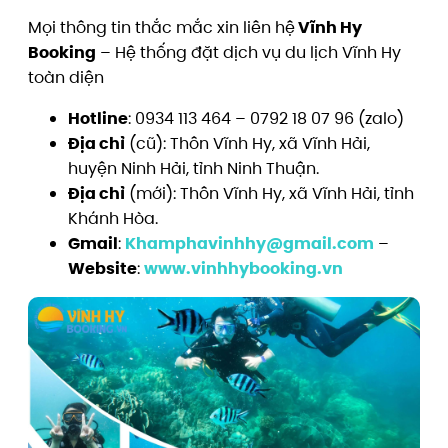
Mọi thông tin thắc mắc xin liên hệ
Vĩnh Hy
Booking
– Hệ thống đặt dịch vụ du lịch Vĩnh Hy
toàn diện
Hotline
: 0934 113 464 – 0792 18 07 96 (zalo)
Địa chỉ
(cũ): Thôn Vĩnh Hy, xã Vĩnh Hải,
huyện Ninh Hải, tỉnh Ninh Thuận.
Địa chỉ
(mới): Thôn Vĩnh Hy, xã Vĩnh Hải, tỉnh
Khánh Hòa.
Gmail
:
Khamphavinhhy@gmail.com
–
Website
:
www.vinhhybooking.vn