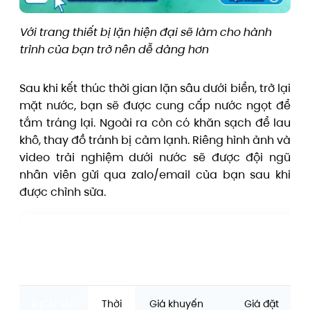
Với trang thiết bị lặn hiện đại sẽ làm cho hành
trình của bạn trở nên dễ dàng hơn
Sau khi kết thúc thời gian lặn sâu dưới biển, trở lại
mặt nước, bạn sẽ được cung cấp nước ngọt để
tắm tráng lại. Ngoài ra còn có khăn sạch để lau
khô, thay đồ tránh bị cảm lạnh. Riêng hình ảnh và
video trải nghiệm dưới nước sẽ được đội ngũ
nhân viên gửi qua zalo/email của bạn sau khi
được chỉnh sửa.
TOUR LẶN BIỂN VĨNH HY BẰNG BÌNH DƯỠNG KHÍ –
SCUBA DIVING VĨNH HY
DỊCH VỤ
Thời
Giá khuyến
Giá đặt