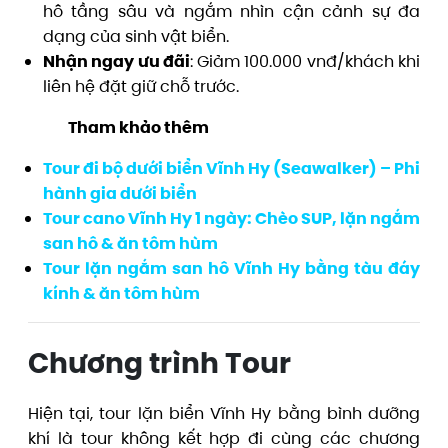
hô tầng sâu và ngắm nhìn cận cảnh sự đa
dạng của sinh vật biển.
Nhận ngay ưu đãi
: Giảm 100.000 vnđ/khách khi
liên hệ đặt giữ chỗ trước.
Tham khảo thêm
Tour đi bộ dưới biển Vĩnh Hy (Seawalker) – Phi
hành gia dưới biển
Tour cano Vĩnh Hy 1 ngày: Chèo SUP, lặn ngắm
san hô & ăn tôm hùm
Tour lặn ngắm san hô Vĩnh Hy bằng tàu đáy
kính & ăn tôm hùm
Chương trình Tour
Hiện tại, tour lặn biển Vĩnh Hy bằng bình dưỡng
khí là tour không kết hợp đi cùng các chương