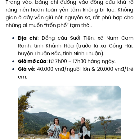
Trang vào, bảng chỉ đường vào đồng cừu khá rõ
ràng nên hoàn toàn yên tâm không bị lạc. Không
gian ở đây vẫn giữ nét nguyên sơ, rất phù hợp cho
những ai muốn “trốn phố” tạm thời.
Địa chỉ
: Đồng cừu Suối Tiên, xã Nam Cam
Ranh, tỉnh Khánh Hòa (trước là xã Công Hải,
huyện Thuận Bắc, tỉnh Ninh Thuận).
Giờ mở cửa
: từ 7h00 – 17h30 hàng ngày.
Giá vé
: 40.000 vnđ/người lớn & 20.000 vnđ/trẻ
em.