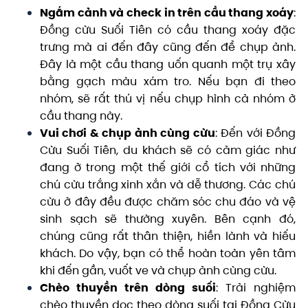
Ngắm cảnh và check in trên cầu thang xoáy
:
Đồng cừu Suối Tiên có cầu thang xoáy đặc
trưng mà ai đến đây cũng đến để chụp ảnh.
Đây là một cầu thang uốn quanh một trụ xây
bằng gạch màu xám tro. Nếu bạn đi theo
nhóm, sẽ rất thú vị nếu chụp hình cả nhóm ở
cầu thang này.
Vui chơi & chụp ảnh cùng cừu
: Đến với Đồng
Cừu Suối Tiên, du khách sẽ có cảm giác như
đang ở trong một thế giới cổ tích với những
chú cừu trắng xinh xắn và dễ thương. Các chú
cừu ở đây đều được chăm sóc chu đáo và vệ
sinh sạch sẽ thường xuyên. Bên cạnh đó,
chúng cũng rất thân thiện, hiền lành và hiếu
khách. Do vậy, bạn có thể hoàn toàn yên tâm
khi đến gần, vuốt ve và chụp ảnh cùng cừu.
Chèo thuyền trên dòng suối
: Trải nghiệm
chèo thuyền dọc theo dòng suối tại Đồng Cừu