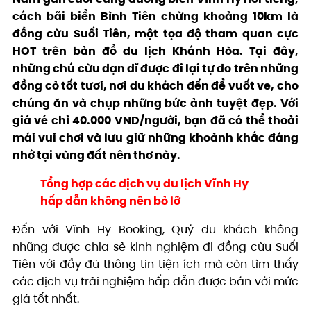
cách bãi biển Bình Tiên chừng khoảng 10km là
đồng cừu Suối Tiên, một tọa độ tham quan cực
HOT trên bản đồ du lịch Khánh Hòa. Tại đây,
những chú cừu dạn dĩ được đi lại tự do trên những
đồng cỏ tốt tươi, nơi du khách đến để vuốt ve, cho
chúng ăn và chụp những bức ảnh tuyệt đẹp. Với
giá vé chỉ 40.000 VND/người, bạn đã có thể thoải
mái vui chơi và lưu giữ những khoảnh khắc đáng
nhớ tại vùng đất nên thơ này.
Tổng hợp các dịch vụ du lịch Vĩnh Hy
hấp dẫn không nên bỏ lỡ
Đến với Vĩnh Hy Booking, Quý du khách không
những được chia sẻ kinh nghiệm đi đồng cừu Suối
Tiên với đầy đủ thông tin tiện ích mà còn tìm thấy
các dịch vụ trải nghiệm hấp dẫn được bán với mức
giá tốt nhất.