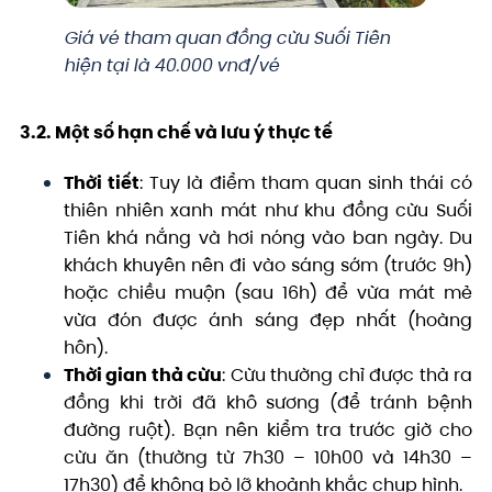
Giá vé tham quan đồng cừu Suối Tiên
hiện tại là 40.000 vnđ/vé
3.2. Một số hạn chế và lưu ý thực tế
Thời tiết
: Tuy là điểm tham quan sinh thái có
thiên nhiên xanh mát như khu đồng cừu Suối
Tiên khá nắng và hơi nóng vào ban ngày. Du
khách khuyên nên đi vào sáng sớm (trước 9h)
hoặc chiều muộn (sau 16h) để vừa mát mẻ
vừa đón được ánh sáng đẹp nhất (hoàng
hôn).
Thời gian thả cừu
: Cừu thường chỉ được thả ra
đồng khi trời đã khô sương (để tránh bệnh
đường ruột). Bạn nên kiểm tra trước giờ cho
cừu ăn (thường từ 7h30 – 10h00 và 14h30 –
17h30) để không bỏ lỡ khoảnh khắc chụp hình.