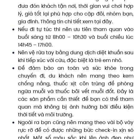
đưa đón khách tận nơi, thời gian vui chơi hợp
lý, giá tốt lại phù hợp cho cặp đôi, nhóm bạn,
gia đình. Thông tin chi tiết xem tại đây.
Nếu đi tự túc thì nên ưu tiên tham quan vào
buổi sáng từ 8h00 – 10h30 và buổi chiều lúc
14h45 – 17h00.
Nên vệ rửa tay bằng dung dịch diệt khuẩn sau
khi tiếp xúc với cừu, đặc biệt là trẻ em nhỏ.
Để đảm bảo an toàn và sức khỏe trong
chuyến đi, du khách nên mang theo kem
chống nắng, thuốc xịt côn trùng để phòng
ngừa muỗi và thuốc bôi vết muỗi đốt. Đây là
các sản phẩm cần thiết để bạn có thể tham
quan mà không bị ảnh hưởng bởi điều kiện
thời tiết và môi trường.
Ngoài ra bạn cũng nên mang theo vài bộ váy
rực rỡ để có được những bức check-in xịn sò
nhất. Một số màu sắc khi lên ảnh đẹp như