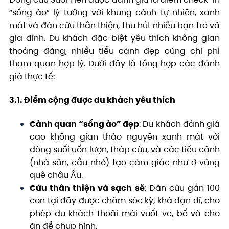
“sống ảo” lý tưởng với khung cảnh tự nhiên, xanh
mát và đàn cừu thân thiện, thu hút nhiều bạn trẻ và
gia đình. Du khách đặc biệt yêu thích không gian
thoáng đãng, nhiều tiểu cảnh đẹp cùng chi phí
tham quan hợp lý. Dưới đây là tổng hợp các đánh
giá thực tế:
3.1. Điểm cộng được du khách yêu thích
Cảnh quan “sống ảo” đẹp
: Du khách đánh giá
cao không gian thảo nguyên xanh mát với
dòng suối uốn lượn, tháp cừu, và các tiểu cảnh
(nhà sàn, cầu nhỏ) tạo cảm giác như ở vùng
quê châu Âu.
Cừu thân thiện và sạch sẽ
: Đàn cừu gần 100
con tại đây được chăm sóc kỹ, khá dạn dĩ, cho
phép du khách thoải mái vuốt ve, bế và cho
ăn để chụp hình.