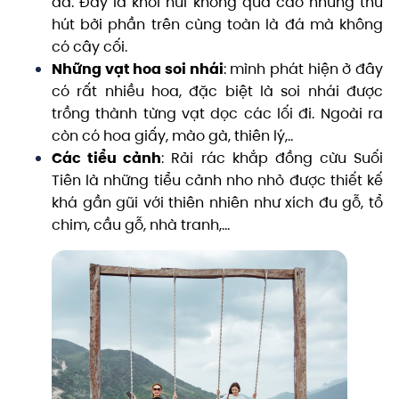
đá. Đây là khối núi không quá cao nhưng thu
hút bởi phần trên cùng toàn là đá mà không
có cây cối.
Những vạt hoa soi nhái
: mình phát hiện ở đây
có rất nhiều hoa, đặc biệt là soi nhái được
trồng thành từng vạt dọc các lối đi. Ngoài ra
còn có hoa giấy, mào gà, thiên lý,..
Các tiểu cảnh
: Rải rác khắp đồng cừu Suối
Tiên là những tiểu cảnh nho nhỏ được thiết kế
khá gần gũi với thiên nhiên như xích đu gỗ, tổ
chim, cầu gỗ, nhà tranh,…