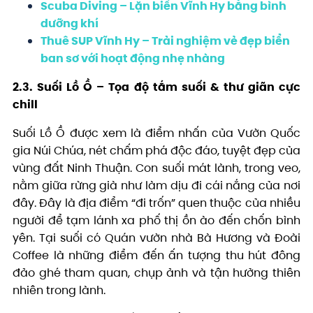
Scuba Diving – Lặn biển Vĩnh Hy bằng bình
dưỡng khí
Thuê SUP Vĩnh Hy – Trải nghiệm vẻ đẹp biển
ban sơ với hoạt động nhẹ nhàng
2.3. Suối Lồ Ồ – Tọa độ tắm suối & thư giãn cực
chill
Suối Lồ Ồ được xem là điểm nhấn của Vườn Quốc
gia Núi Chúa, nét chấm phá độc đáo, tuyệt đẹp của
vùng đất Ninh Thuận. Con suối mát lành, trong veo,
nằm giữa rừng già như làm dịu đi cái nắng của nơi
đây. Đây là địa điểm “đi trốn” quen thuộc của nhiều
người để tạm lánh xa phố thị ồn ào đến chốn bình
yên. Tại suối có Quán vườn nhà Bà Hương và Đoài
Coffee là những điểm đến ấn tượng thu hút đông
đảo ghé tham quan, chụp ảnh và tận hưởng thiên
nhiên trong lành.