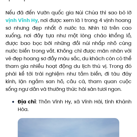
Nếu đã đến Vườn quốc gia Núi Chúa thì sao bỏ lỡ
vịnh Vĩnh Hy
, nơi được xem là 1 trong 4 vịnh hoang
sơ nhưng đẹp nhất ở nước ta. Nhìn từ trên cao
xuống, nơi đây tựa như một lòng chảo khổng lồ,
được bao bọc bởi những đồi núi nhấp nhô cùng
nước biển trong vắt. Không chỉ được mãn nhãn với
vẻ đẹp hoang sơ đầy màu sắc, du khách còn có thể
tham gia nhiều hoạt động du lịch thú vị. Trong đó
phải kể tới trải nghiệm như tắm biển, đi tàu đáy
kính, lặn ngắm san hô, câu cá, tham quan cuộc
sống ngư dân và thưởng thức hải sản tươi ngon.
Địa chỉ
: Thôn Vĩnh Hy, xã Vĩnh Hải, tỉnh Khánh
Hòa.