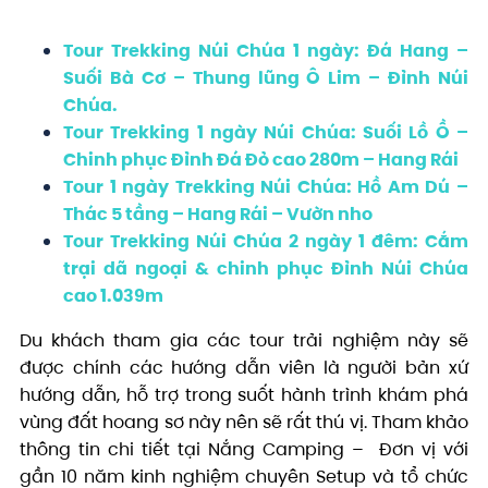
Tour Trekking Núi Chúa 1 ngày: Đá Hang –
Suối Bà Cơ – Thung lũng Ô Lim – Đỉnh Núi
Chúa.
Tour Trekking 1 ngày Núi Chúa: Suối Lồ Ồ –
Chinh phục Đỉnh Đá Đỏ cao 280m – Hang Rái
Tour 1 ngày Trekking Núi Chúa: Hồ Am Dú –
Thác 5 tầng – Hang Rái – Vườn nho
Tour Trekking Núi Chúa 2 ngày 1 đêm: Cắm
trại dã ngoại & chinh phục Đỉnh Núi Chúa
cao 1.039m
Du khách tham gia các tour trải nghiệm này sẽ
được chính các hướng dẫn viên là người bản xứ
hướng dẫn, hỗ trợ trong suốt hành trình khám phá
vùng đất hoang sơ này nên sẽ rất thú vị. Tham khảo
thông tin chi tiết tại Nắng Camping – Đơn vị với
gần 10 năm kinh nghiệm chuyên Setup và tổ chức