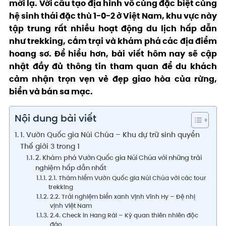
mới lạ. Với cấu tạo địa hình vô cùng đặc biệt cùng
hệ sinh thái đặc thù 1-0-2 ở Việt Nam, khu vực này
tập trung rất nhiều hoạt động du lịch hấp dẫn
như trekking, cắm trại và khám phá các địa điểm
hoang sơ. Để hiểu hơn, bài viết hôm nay sẽ cập
nhật đầy đủ thông tin tham quan để du khách
cảm nhận trọn vẹn vẻ đẹp giao hòa của rừng,
biển và bán sa mạc.
Nội dung bài viết
1. Vườn Quốc gia Núi Chúa – Khu dự trữ sinh quyển
Thế giới 3 trong 1
2. Khám phá Vườn Quốc gia Núi Chúa với những trải
nghiệm hấp dẫn nhất
2.1. Thám hiểm Vườn Quốc gia Núi Chúa với các tour
trekking
2.2. Trải nghiệm biển xanh Vịnh Vĩnh Hy – Đệ nhị
vịnh Việt Nam
2.4. Check in Hang Rái – Kỳ quan thiên nhiên độc
đáo