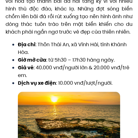
vôi hoá tạo thành bãi đá hai tầng kỳ vĩ với nhiều
hình thù độc đáo, khác lạ. Những đợt sóng biển
chồm lên bãi đá rồi rút xuống tạo nên hình ảnh như
dòng thác tuôn trào trên mặt biển khiến cho du
khách phải ngẩn ngơ trước vẻ đẹp của thiên nhiên.
Địa chỉ
: Thôn Thái An, xã Vĩnh Hải, tỉnh Khánh
Hòa.
Giờ mở cửa
: từ 5h30 – 17h30 hàng ngày.
Giá vé
: 40.000 vnđ/người lớn & 20.000 vnđ/trẻ
em.
Dịch vụ xe điện
: 10.000 vnđ/lượt/người.