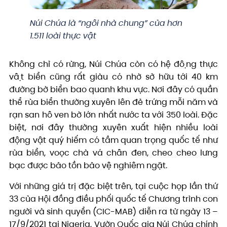
Núi Chúa là “ngôi nhà chung” của hơn
1.511 loài thực vật
Không chỉ có rừng, Núi Chúa còn có hệ động thực
vật biển cũng rất giàu có nhờ sở hữu tới 40 km
đường bờ biển bao quanh khu vực. Nơi đây có quần
thể rùa biển thường xuyên lên đẻ trứng mỗi năm và
rạn san hô ven bờ lớn nhất nước ta với 350 loài. Đặc
biệt, nơi đây thường xuyên xuất hiện nhiều loài
động vật quý hiếm có tầm quan trọng quốc tế như
rùa biển, voọc chà vá chân đen, cheo cheo lưng
bạc được bảo tồn bảo vệ nghiêm ngặt.
Với những giá trị đặc biệt trên, tại cuộc họp lần thứ
33 của Hội đồng điều phối quốc tế Chương trình con
người và sinh quyển (CIC-MAB) diễn ra từ ngày 13 –
17/9/2021 tại Nigeria, Vườn Quốc gia Núi Chúa chính