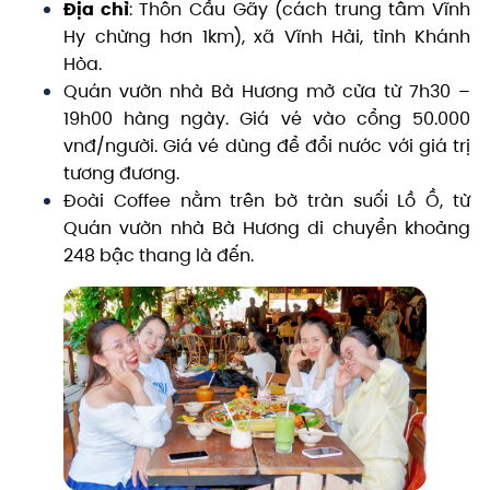
Địa chỉ
: Thôn Cầu Gãy (cách trung tâm Vĩnh
Hy chừng hơn 1km), xã Vĩnh Hải, tỉnh Khánh
Hòa.
Quán vườn nhà Bà Hương mở cửa từ 7h30 –
19h00 hàng ngày. Giá vé vào cổng 50.000
vnđ/người. Giá vé dùng để đổi nước với giá trị
tương đương.
Đoài Coffee nằm trên bờ tràn suối Lồ Ồ, từ
Quán vườn nhà Bà Hương di chuyển khoảng
248 bậc thang là đến.