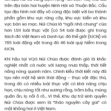
trên địa bàn hai huyện Ninh Hải và Thuận Bắc. Cấu
tạo địa hình nơi đây vô cùng đặc biệt với ba thành
phần gồm khu vực rừng cây, khu vực biển và khu
vực bán sa mạc. Núi Chúa là “ngôi nhà chung” của
hơn 1.511 loài thực vật (có 54 loài được ghi trong
Sách đỏ Việt Nam và Danh lục đỏ thế giới (IUCN) và
765 loài động vật trong đó 46 loài quý hiếm trong
IUCN.
Khí hậu tại VQG Núi Chúa được đánh giá là khắc
nghiệt nhất cả nước với lượng mưa thấp, thời tiết
nắng nóng quanh năm. Chính kiểu thời kiết này đã
tạo nên một hệ sinh thái động – thực vật đặc thù,
trong đó có nhiều loài thực vật có khả năng chịu
hạn, chịu nóng tốt như xương rồng, trâm bầu, mùng
quân ấn, lọ nồi ô rô… Vì thế, Khu dự trữ sinh quyển
Núi Chúa được xem là “thảo nguyên cây gai” có
một không hai ở Việt Nam.